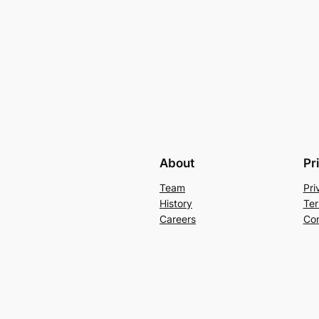
About
Pr
Team
Pri
History
Ter
Careers
Con