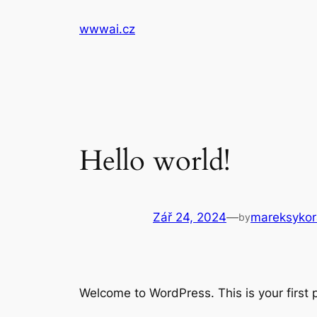
Přeskočit
wwwai.cz
na
obsah
Hello world!
Zář 24, 2024
—
mareksykor
by
Welcome to WordPress. This is your first po